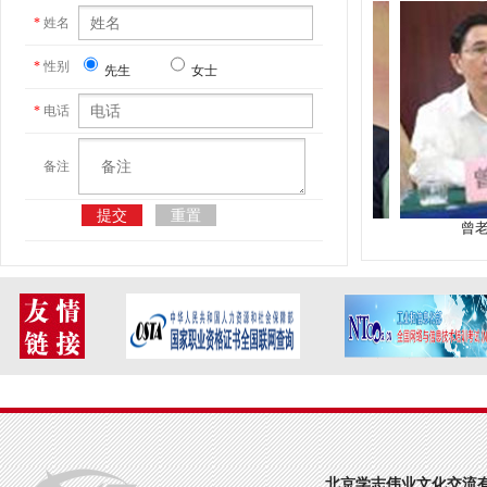
*
姓名
*
性别
先生
女士
*
电话
备注
宫老师
牟老师
曾老师
北京学志伟业文化交流