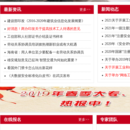
新闻动态
最新资讯
更多>>
·
·
2021关于开展
建设部印发《2016-2020年建筑业信息化发展纲要》
·
·
2021年一级注
好消息！两办印发关于提高技术工人待遇的意见
·
·
2021年“注册
工信部和人社部证书介绍及证书样本
·
·
2020年《安全
劳动关系协调员培训掀热潮新职业或有大机遇
·
·
2020年国家“
海南省：用人单位至少要配备一名劳动关系协调员
·
·
关于举办2019
雄安规划意见已征询 智慧交通为何如此重要？
·
·
关于开展工业和
看国外门禁卡怎么玩出新花样
·
·
关于举办“网络
《大数据安全标准化白皮书》在武汉发布
在线报名
专家团队
更多>>