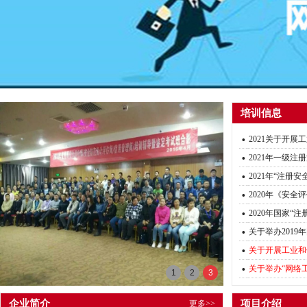
培训信息
·
2021关于开
·
2021年一级
·
2021年“注册
·
2020年《安
·
2020年国家“
·
关于举办201
·
关于开展工业和
·
关于举办“网络
1
2
3
企业简介
项目介绍
更多>>